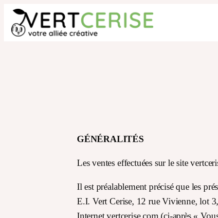
Aller
au
contenu
GÉNÉRALITÉS
Les ventes effectuées sur le site vertce
Il est préalablement précisé que les pré
E.I. Vert Cerise, 12 rue Vivienne, lot 
Internet vertcerise.com (ci-après « Vous