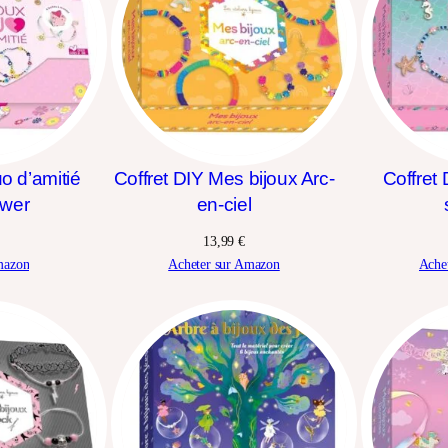
uo d’amitié
Coffret DIY Mes bijoux Arc-
Coffret
ower
en-ciel
13,99
€
mazon
Acheter sur Amazon
Ache