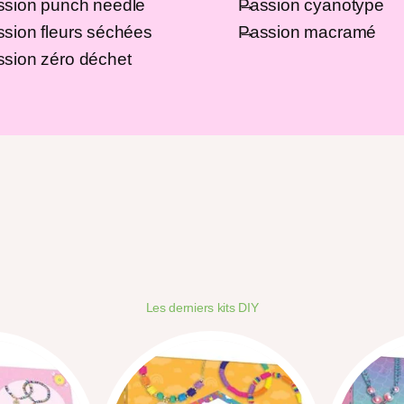
ssion punch needle
Passion cyanotype
sion fleurs séchées
Passion macramé
sion zéro déchet
Les derniers kits DIY