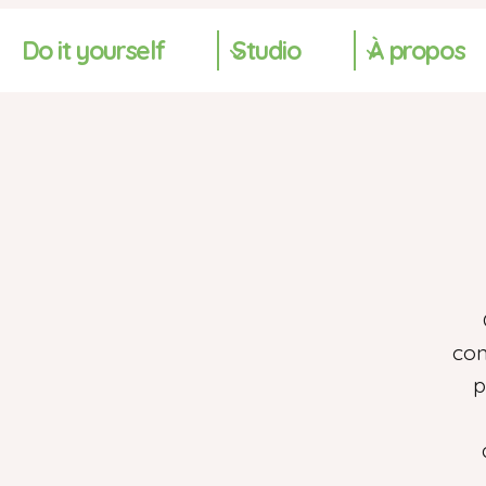
Do it yourself
Studio
À propos
con
p