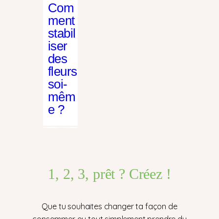
Com
ment
stabil
iser
des
fleurs
soi-
mêm
e ?
1, 2, 3, prêt ? Créez !
Que tu souhaites changer ta façon de