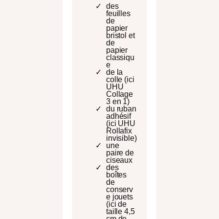
des
feuilles
de
papier
bristol et
de
papier
classiqu
e
de la
colle (ici
UHU
Collage
3 en 1)
du ruban
adhésif
(ici UHU
Rollafix
invisible)
une
paire de
ciseaux
des
boîtes
de
conserv
e jouets
(ici de
taille 4,5
cm de