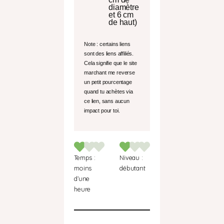
diamètre
et 6 cm
de haut)
Note : certains liens
sont des liens affiliés.
Cela signifie que le site
marchant me reverse
un petit pourcentage
quand tu achètes via
ce lien, sans aucun
impact pour toi.
Temps :
Niveau :
moins
débutant
d’une
heure