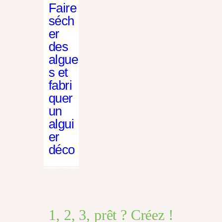
Faire
séch
er
des
algue
s et
fabri
quer
un
algui
er
déco
1, 2, 3, prêt ? Créez !