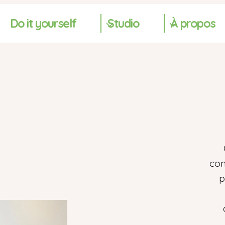
Do it yourself
Studio
À propos
con
p