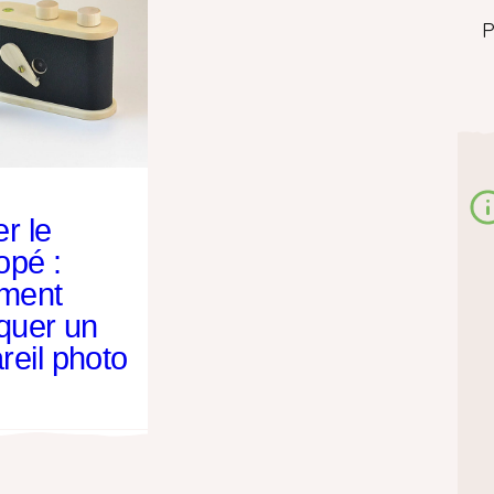
P
r le
opé :
ment
iquer un
reil photo