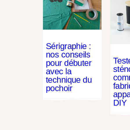
Sérigraphie :
nos conseils
Teste
pour débuter
stén
avec la
com
technique du
fabr
pochoir
appa
DIY