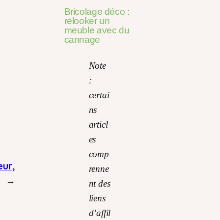
Bricolage déco :
relooker un
meuble avec du
cannage
Note
:
certai
ns
articl
es
comp
eur,
renne
→
nt des
liens
d’affil