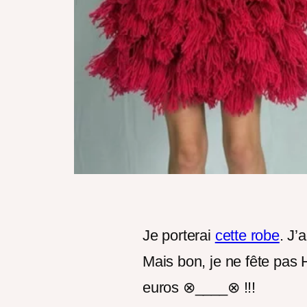
Je porterai
cette robe
. J’
Mais bon, je ne fête pa
euros ⊗____⊗ !!!