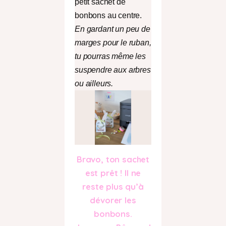
petit sachet de
bonbons au centre.
En gardant un peu de
marges pour le ruban,
tu pourras même les
suspendre aux arbres
ou ailleurs.
Bravo, ton sachet
est prêt ! Il ne
reste plus qu’à
dévorer les
bonbons.