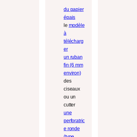
du papier
épais
le
m
odèle
à
télécharg
er
un ruban
fin (6 mm
environ)
des
ciseaux
ou un
cutter
une
perforatric
e ronde
(type