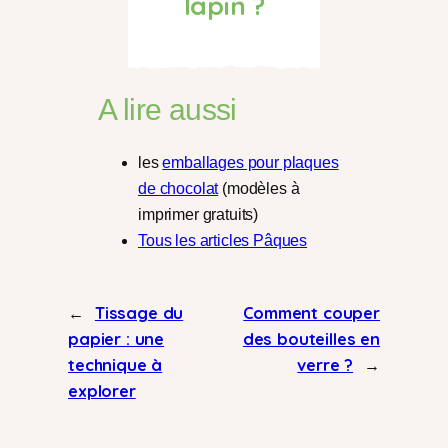
lapin ?
A lire aussi
les
emballages pour plaques
de chocolat
(modèles à
imprimer gratuits)
Tous les articles Pâques
←
Tissage du
Comment couper
papier : une
des bouteilles en
technique à
verre ?
→
explorer