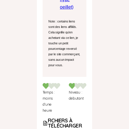
oeillet)
Note : certains liens
sont des liens affiliés.
Cela signifie qu’en
achetant via ce lien, je
touche un petit
pourcentage reversé
par le site commerçant,
sans aucun impact
pour vous.
Temps :
Niveau :
moins
débutant
d’une
heure
FICHIERS À
TÉL
É
CHARGER