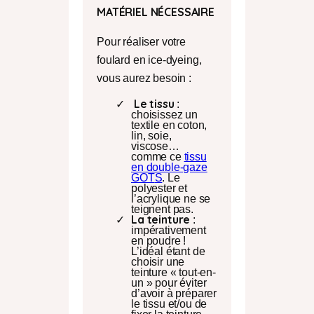
MATÉRIEL NÉCESSAIRE
Pour réaliser votre
foulard en ice-dyeing,
vous aurez besoin :
Le tissu
:
choisissez un
textile en coton,
lin, soie,
viscose…
comme ce
tissu
en double-gaze
GOT
S
. Le
polyester et
l’acrylique ne se
teignent pas.
La teinture
:
impérativement
en poudre !
L’idéal étant de
choisir une
teinture « tout-en-
un » pour éviter
d’avoir à préparer
le tissu et/ou de