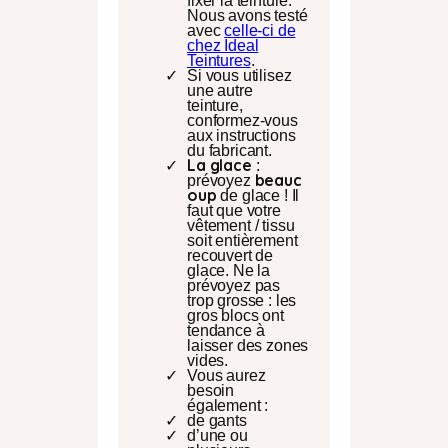
fixer la teinture.
Nous avons testé
avec
celle-ci de
chez Ideal
Teintures
.
Si vous utilisez
une autre
teinture,
conformez-vous
aux instructions
du fabricant.
La glace
:
beauc
prévoyez
oup
de glace ! Il
faut que votre
vêtement / tissu
soit entièrement
recouvert de
glace. Ne la
prévoyez pas
trop grosse : les
gros blocs ont
tendance à
laisser des zones
vides.
Vous aurez
besoin
également :
de gants
d’une ou