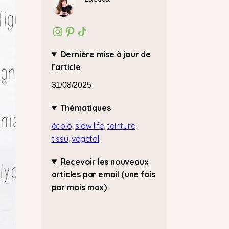
Instagram
Pinterest
Icône de partage
Dernière mise à jour de
l’article
31/08/2025
Thématiques
écolo
, 
slow life
, 
teinture
, 
tissu
, 
vegetal
Recevoir les nouveaux
articles par email (une fois
par mois max)