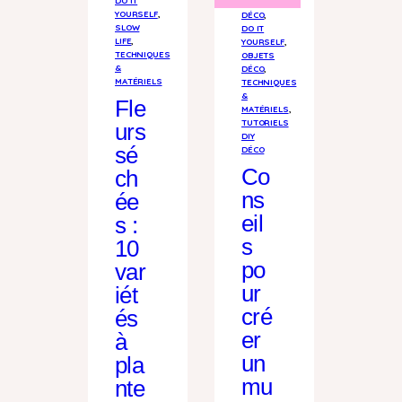
YOURSELF
, 
DÉCO
, 
SLOW
DO IT
LIFE
, 
YOURSELF
, 
TECHNIQUES
OBJETS
&
DÉCO
, 
MATÉRIELS
TECHNIQUES
&
Fle
MATÉRIELS
, 
TUTORIELS
urs
DIY
sé
DÉCO
Co
ch
ns
ée
eil
s :
s
10
po
var
ur
iét
cré
és
er
à
un
pla
mu
nte