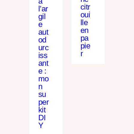
à
citr
l’ar
oui
gil
lle
e
en
aut
pa
od
pie
urc
r
iss
ant
e :
mo
n
su
per
kit
DI
Y