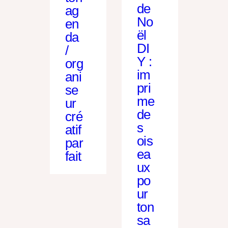
de
ag
No
en
ël
da
DI
/
Y :
org
im
ani
pri
se
me
ur
de
cré
s
atif
ois
par
ea
fait
ux
po
ur
ton
sa