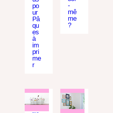
-
po
mê
ur
me
Pâ
?
qu
es
à
im
pri
me
r
DO IT