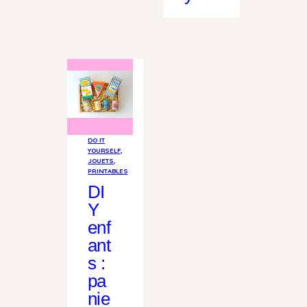
DO IT
YOURSELF
, 
JOUETS
, 
PRINTABLES
DI
Y
enf
ant
s :
pa
nie