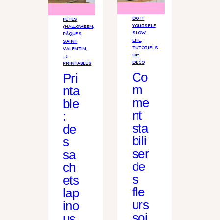
DO IT
FÊTES
YOURSELF
, 
(HALLOWEEN,
SLOW
PÂQUES,
LIFE
, 
SAINT
TUTORIELS
VALENTIN,
DIY
…)
, 
DÉCO
PRINTABLES
Co
Pri
m
nta
me
ble
nt
:
sta
de
bili
s
ser
sa
de
ch
s
ets
fle
lap
urs
ino
soi
us