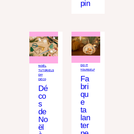
pin
DO IT
NOËL
, 
YOURSELF
TUTORIELS
DIY
Fa
DÉCO
bri
Dé
qu
co
e
s
ta
de
lan
No
ter
ël
ne