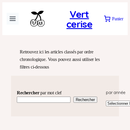
Aller
Vert
au
Panier
cerise
contenu
Tous les articles
Retrouvez ici les articles classés par ordre
chronologique. Vous pouvez aussi utiliser les
filtres ci-dessous
par année
Rechercher
par mot clef
Rechercher
archives