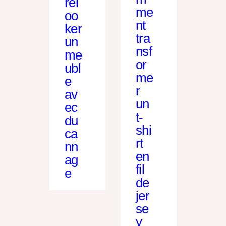
rel
me
oo
nt
ker
tra
un
nsf
me
or
ubl
me
e
r
av
un
ec
t-
du
shi
ca
rt
nn
en
ag
fil
e
de
jer
se
y