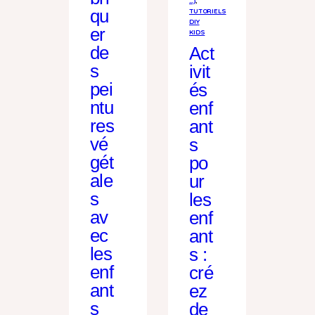
qu
TUTORIELS
DIY
er
KIDS
de
Act
s
ivit
pei
és
ntu
enf
res
ant
vé
s
gét
po
ale
ur
s
les
av
enf
ec
ant
les
s :
enf
cré
ant
ez
s
de