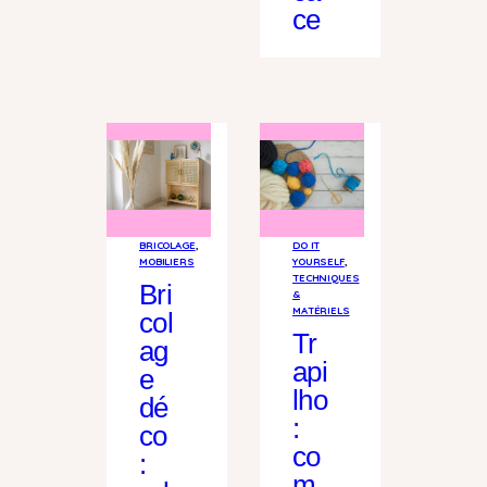
ce
DO IT
BRICOLAGE
, 
YOURSELF
, 
MOBILIERS
TECHNIQUES
Bri
&
MATÉRIELS
col
Tr
ag
api
e
lho
dé
:
co
co
:
m