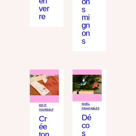
en
on
ver
s
re
mi
gn
on
s
NOËL
, 
DO IT
PRINTABLES
YOURSELF
Dé
Cr
co
ée
s
ton