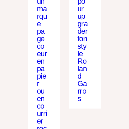
po
un
ur
ma
up
rqu
gra
e
der
pa
ton
ge
sty
co
le
eur
Ro
en
lan
pa
d
pie
Ga
r
rro
ou
s
en
co
urri
er
rec